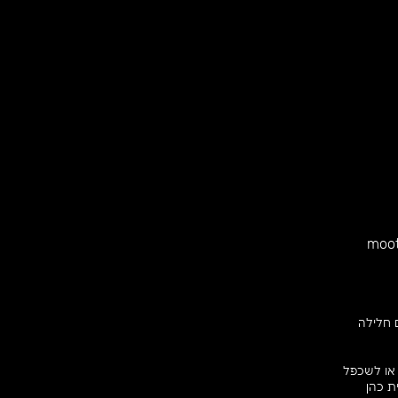
moot
 מקצוע (לפי חוק זכויות יוצרים 27א') ואם חלילה
 או לשכפל
ת כהן