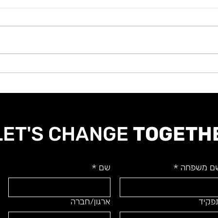
מי יכול לסייע לכתוב את
מי יכו
ההיסטוריה של שנת 2023? חלק
ההיסטור
2
LET'S CHANGE
TOGETH
ם משפחה
*
שם
*
פקיד
ארגון/חברה