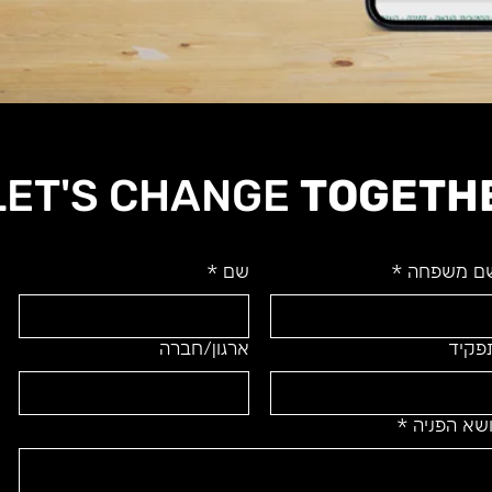
LET'S CHANGE
TOGETH
ם משפחה
*
שם
*
פקיד
ארגון/חברה
ושא הפניה
*