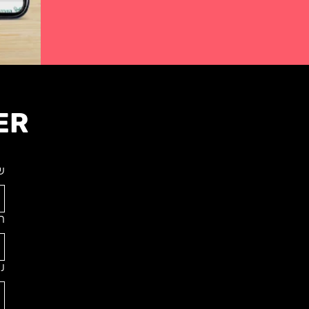
ER
ש
ת
נ