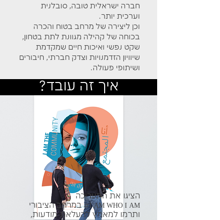
חברה ישראלית טובה, סובלנית
וערכית יותר.
וכן ליצירה של מרחב בטוח והכרה
בכוחה של קהילה מגוונת לתת בטחון,
שקט נפשי ואיכות חיים שמקדמת
שיוויון הזדמנויות וצדק חברתי, חיבורים
ושיתופי פעולה.
איך זה עובד?
הציגו את
הת
ערוכה
במרחב הציבורי
I A
M
W
HO I AM#
ותרמו למאמץ להעלאת
מודעות,