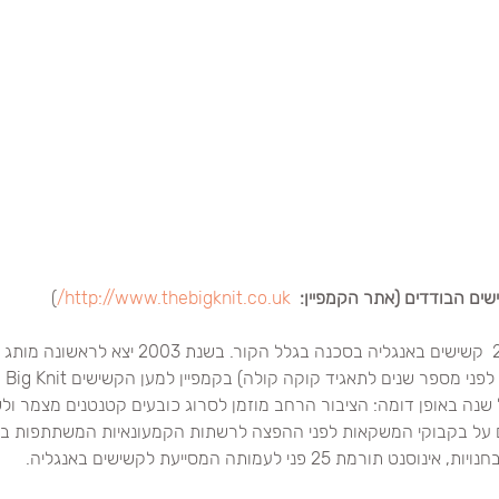
ים הבודדים (אתר הקמפיין: 
http://www.thebigknit.co.uk/
)
 בכל חורף נמצאים 25,000  קשישים באנגליה בסכנה בגלל הק
י מספר שנים לתאגיד קוקה קולה) בקמפיין למען הקשישים The Big Knit.
 שנה באופן דומה: הציבור הרחב מוזמן לסרוג כובעים קטנטנים מצמר ול
על בקבוקי המשקאות לפני ההפצה לרשתות הקמעונאיות המשתתפות בקמפ
 25 פני לעמותה המסייעת לקשישים באנגליה.