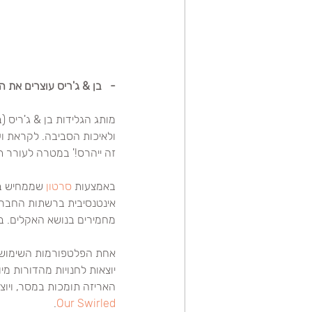
- 
בן & ג'ריס עוצרים את 
מותג הגלידות בן & ג'ריס (
זה ייהרס!' במטרה לעורר ת
באמצעות 
סרטון
 שממחיש ב
אינטנסיבית ברשתות החברת
מחמירים בנושא האקלים. במ
אחת הפלטפורמות השימושיו
יוצאות לחנויות מהדורות מ
האריזה תומכות במסר, ויו
.
Our Swirled