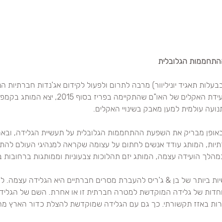
ההתחממות הגלובלית
בבעלות תאגיד יוניליוור) מרבה לתרום ולפעול לקידום אג'נדות חברתיות ה
ולאיכות הסביבה. לקראת ועידת האקלים של האו"ם שהתקיימה 
נועה עולמית למען מאבק בשינויי האקלים.
אופן מבריק את השפעת ההתחממות הגלובלית על תעשיית הגלידה, ובאמ
יות, המותג עודד אנשים לחתום על עצומה שקראה למנהיגי העולם להתחי
הלך הועידה עצמה, המותג יזם תהלוכות צבעוניות וממותגות ברחובות ב
ת ביותר של בן & ג'ריס להעברת מסרים חברתיים היא הגלידה עצמה. לע
יוחדות של גלידה המוקדשת למטרה חברתית זו או אחרת. השם של הגלידה
צרות באזז תקשורתי. כך גם עם הגלידה שמוקדשת להצלת כדור הארץ מ