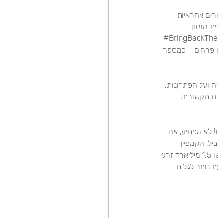
רים אחראיות 
לפני שנה יצא מותג דגני הבוקר 'האני נאט צ'ריוס' בקנדה (בבעלות תאגיד ג'נרל מילס) בקמפיין BringBackTheBees# 
הוא הזמין את הציבור לזרוע פרחי בר בכל מקום, והציב יעד של 35 מיליון פרחים – כמספר 
ה ועל הפתרונות, 
ז תקשורתי, 
35 מיליון זרעי-פרחים, נתרמו 135 מיליון זרעים! לא מפתיע, אם 
עד ל- 100 מיליון פרחים. במקביל, הקמפיין 
התרחב השנה לארה"ב, גם שם הוצב יעד של 100 מיליון פרחים. בתום השבוע הראשון לקמפיין, נדרשו 1.5 מיליארד זרעי 
 נותר לגלות 