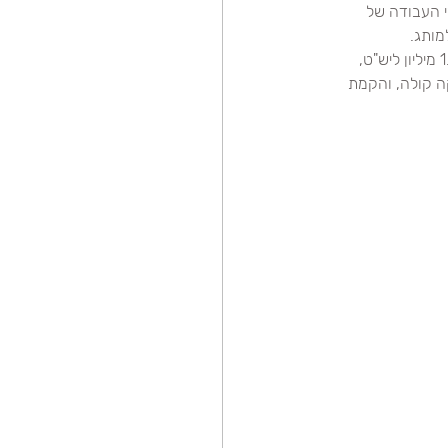
ו קשרי העבודה של 
מותג.
חשוב לא פחות: עד היום נסרגו 6 מיליון כובעים, שאיפשרו לתרום לעמותה המסייעת לקשישים מעל 1.9 מיליון ליש"ט, 
ה קולה, והקמת 