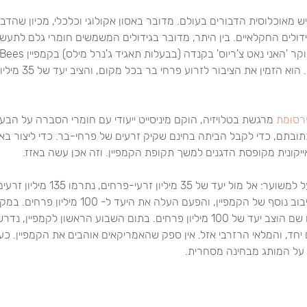
 מאוכלוסית הדבורים בעולם. מדובר באסון אקולוגי וכלכלי, מכיון שהדבו
להשבת הדבורים הנכחדות. 
רסומת
 מרגשת בטלויזיה, הוקם מיניסייט ייעודי עם חומרי הסברה על הבעי
תובתם, כדי לקבל הביתה בחינם שקיק זרעים של פרחי-בר. כדי ליצור באז
קונית מקופסת הדגנים למשך תקופת הקמפיין. וזה אכן עשה באזז.
 הקמפיין הצליח מעל למשוער: אל מול יעד של 
כן, שהשנה חזר המותג לסיבוב נוסף של הקמפיין, והפעם העלה את הי
חד, והמלאי הרזרבי אזל. אין ספק שהאמריקאים אוהבים את הקמפיין. כעת
 על המותג מבחינה מסחרית.