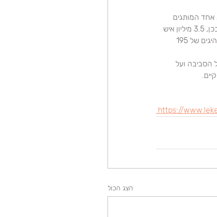
 אחד המותגים 
הללו), צמחו בשנת 2015 מהר יותר ב 30% משאר מותגי התאגיד. ומה עם התחממות כדור הארץ? ובכן, 3.5 מיליון איש 
ברחבי העולם חתמו על העצומה! יתכן שרוח גבית זו סייעה, ולו במעט, לכך שבועידה בפריז חתמו מנהיגים של 195 
 הסביבה ועל 
יים.
 https://www.lek
הצג הכול