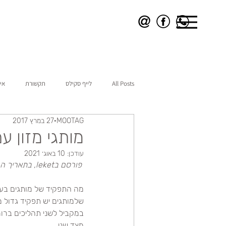
All Posts
לייף סקילס
תקשורת
אי
MOOTAG
27 במרץ 2017
מותגי מזון ע
עודכן:
10 באוג׳ 2021
פורסם בleket, בתאריך ה- 27.03.17
מה התפקיד של מותגים בעול
שלמותגים יש תפקיד גדול מ
במקביל לשני תהליכים ברור
מצד שני.