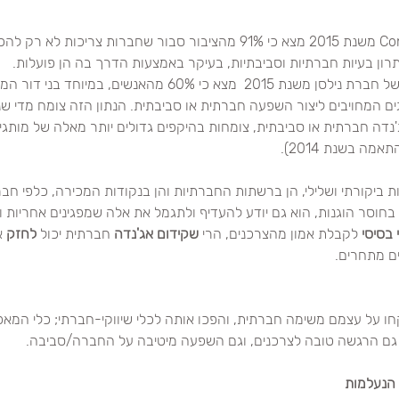
 גלובלי של חברת Cone משנת 2015 מצא כי 91% מהציבור סבור שחברות צריכות
רון בעיות חברתיות וסביבתיות, בעיקר באמצעות הדרך בה הן פועלות.
 גלובלי של חברת נילסן משנת 2015  מצא כי 60% מהאנשים, במי
ם המחויבים ליצור השפעה חברתית או סביבתית. הנתון הזה צומח מדי שנ
נדה חברתית או סביבתית, צומחות בהיקפים גדולים יותר מאלה של מותגי
ת ביקורתי ושלילי, הן ברשתות החברתיות והן בנקודות המכירה, כלפי חבר
בחוסר הוגנות, הוא גם יודע להעדיף ולתגמל את אלה שמפגינים אחריות וא
 בסיסי
 לקבלת אמון מהצרכנים, הרי 
שקידום אג'נדה
 חברתית יכול 
לחזק
 א
ים מתחרים.
 על עצמם משימה חברתית, והפכו אותה לכלי שיווקי-חברתי; כלי המאפש
 גם הרגשה טובה לצרכנים, וגם השפעה מיטיבה על החברה/סביבה.
 הנעלמות