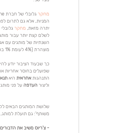
מחקר
המניות, אלא גם לתרום לפת
יתרה מזאת, 
מחקר
לשלם קצת יותר עבור מותגי
השנתיות של מותגים עם אג'
מוצהרת (4% לעומת 1% בהתאמה בשנת 2014).
כך שבעוד הציבור יודע להיו
שפועלים בחוסר אחריות או 
התנהגות 
אחראית
 היא 
תנאי
וליצור 
העדפה
 על פני מותג
שלושת המותגים הבאים לקחו
משותף': גם תועלת למותג,
- צ'ריוס משיב את הדבורים