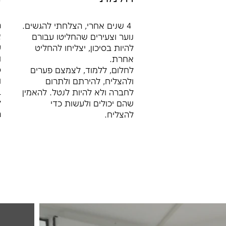
י
4 שנים אחרי, הצלחתי להגשים.
א
נוער וצעירים שהחליטו עבורם
ע
להיות בסיכון, יצליחו להחליט
ו
אחרת.
ס
לחלום, ללמוד, לצמצם פערים
ו
ולהצליח, להירתם ולתרום
ב
לחברה ולא להיות לנטל. להאמין
ל
שהם יכולים ולעשות כדי
ה
להצליח.